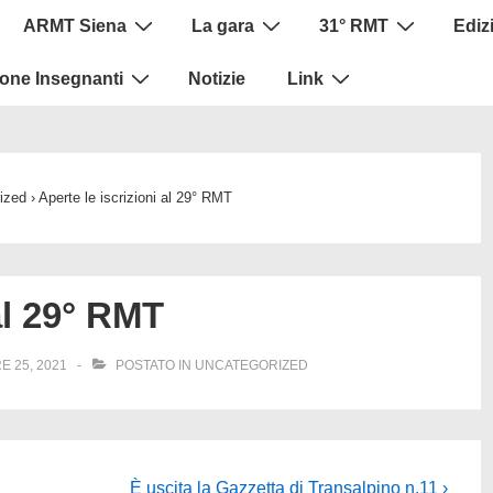
ARMT Siena
La gara
31° RMT
Ediz
one Insegnanti
Notizie
Link
ized
›
Aperte le iscrizioni al 29° RMT
al 29° RMT
 25, 2021
POSTATO IN
UNCATEGORIZED
Il
È uscita la Gazzetta di Transalpino n.11 ›