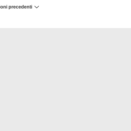
ioni precedenti