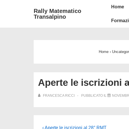
↓
Menu
Home
Rally Matematico
Vai
principale
Transalpino
al
Formazi
contenuto
principale
Home
›
Uncategor
Aperte le iscrizioni 
FRANCESCA RICCI
PUBBLICATO IL
NOVEMBRE
Navigazione
L'articolo
‹ Aperte le iscrizioni al 28° RMT